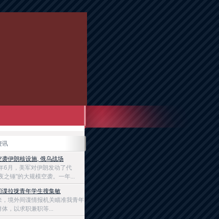
资讯
空袭伊朗核设施, 俄乌战场
5年6月，美军对伊朗发动了代
夜之锤"的大规模空袭。一年...
间谍拉拢青年学生搜集敏
来，境外间谍情报机关瞄准我青年
体，以求职兼职等...