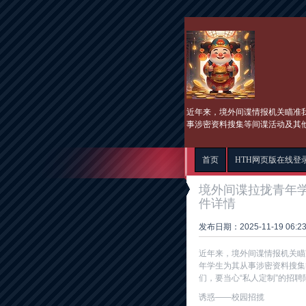
近年来，境外间谍情报机关瞄准
事涉密资料搜集等间谍活动及其
首页
HTH网页版在线登
境外间谍拉拢青年
件详情
发布日期：2025-11-19 06
近年来，境外间谍情报机关瞄
年学生为其从事涉密资料搜集
们，要当心“私人定制”的招
诱惑——校园招揽