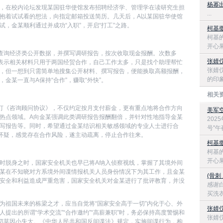
杨幂
，在校内论坛发现某国驻华使馆发布招聘经济学、管理学在读研究生担
...
抱着试试看的想法，向指定邮箱投送简历。几天后，A以某国驻华使馆
，金某顺利通过并成功“入职”，开启“打工”之路。
柯基
柯基
开心果
查询经济类公开数据，并撰写调研报告，按次收取现金报酬。次数多
张婧
表示相关材料只用于两国经贸合作，自己工作太多，只是找个助理帮忙
张婧
，但一想到只需简单地搜集公开材料、撰写报告，便能换取高额报酬，
的印象
金某一直与A保持“合作”，赚取“外快”。
相关
订《咨询顾问协议》，不仅约定按月支付薪金，更有重点地将合作方向
美军
热点领域。A向金某强调此类调研报告报酬翻倍，并针对性地指导金某
202
写报告等。同时，希望通过金某结识相关敏感领域的专业人士进行合
号"午
怀疑，感觉存在合作风险，遂主动疏离，停止合作往来。
柯基
柯基
开心果
时脱身之时，国家安全机关也早已将A纳入侦察视线，掌握了其境外间
某在不知晓对方系境外间谍情报机关人员身份情况下为其工作，且金某
(骨刺
安全和利益造成严重危害，国家安全机关对金某进行了批评教育，并没
​感谢
买洗衣
为祖国未来的栋梁之才，应当自觉将“国家安全高于一切”内化于心、外
张婧
提出的所谓“学术交流”“合作邀约”“高薪兼职”时，务必保持高度警惕和
张婧
，切莫因小失大。《中华人民共和国反间谍法》规定，实施间谍行为，构