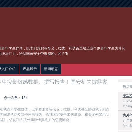
我青年学生群体，以求职兼职等名义，拉拢、利诱甚至胁迫我个别青年学生为其从
他违法行为，给我国家安全带来威胁。相关案
录入口介绍
产品展示
新闻动态
学生搜集敏感数据、撰写报告！国安机关披露案
热点
美军
:23 点击次数：184
202
号"午
准我青年学生群体，以求职兼职等名义，拉拢、利诱甚至胁迫我个别青
等间谍活动及其他违法行为，给我国家安全带来威胁。相关案例警示我
境外
聘陷阱，切勿踏入境外间谍情报机关的窃密圈套。
近年
学生群