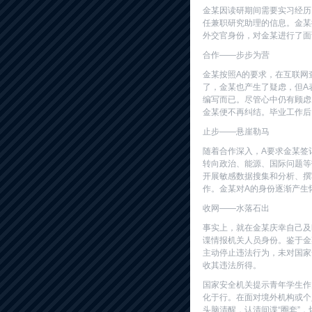
金某因读研期间需要实习经历
任兼职研究助理的信息。金某
外交官身份，对金某进行了面试
合作——步步为营
金某按照A的要求，在互联网
了，金某也产生了疑虑，但A
编写而已。尽管心中仍有顾虑
金某便不再纠结。毕业工作后，
止步——悬崖勒马
随着合作深入，A要求金某签
转向政治、能源、国际问题等
开展敏感数据搜集和分析、撰
作。金某对A的身份逐渐产生
收网——水落石出
事实上，就在金某庆幸自己及
谍情报机关人员身份。鉴于金
主动停止违法行为，未对国家
收其违法所得。
国家安全机关提示青年学生作
化于行。在面对境外机构或个人
头脑清醒，认清间谍“圈套”