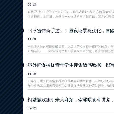
02-13
直播吧1月29日讯汉堡官方消息，球队边锋让·吕克·东佩因酒驾
体育报道，上周日，东佩在一次交通检查中被拦截，警方的酒精测试
《冰雪传奇手游》：昼夜场景随变化，冒
11-30
当冰雪大陆的朝阳刺破晨雾，冰原上的怪物褪去夜行的凶戾；当
开始活跃——《冰雪传奇手游》的昼夜场景变化，绝非简单的视觉
境外间谍拉拢青年学生搜集敏感数据、撰
11-19
近年来，境外间谍情报机关瞄准我青年学生群体，以求职兼职等
年学生为其从事涉密资料搜集等间谍活动及其他违法行为，给我国
柯基撒欢跑引来大麻烦，牵绳喂食有讲究
09-22