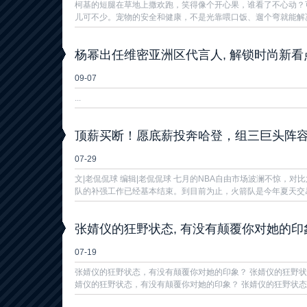
柯基的短腿在草地上撒欢跑，笑得像个开心果，谁看了不心动？
儿可不少。宠物的安全和健康，不是光靠喂口饭、遛个弯就能解决的
杨幂出任维密亚洲区代言人, 解锁时尚新看
09-07
...
顶薪买断！愿底薪投奔哈登，组三巨头阵
07-29
文|老侃侃球 编辑|老侃侃球 七月的NBA自由市场波澜不惊，
队的补强工作已经基本结束。到目前为止，火箭队是今年夏天交易
张婧仪的狂野状态, 有没有颠覆你对她的印
07-19
张婧仪的狂野状态，有没有颠覆你对她的印象？ 张婧仪的狂野状
婧仪的狂野状态，有没有颠覆你对她的印象？ 张婧仪的狂野状态，