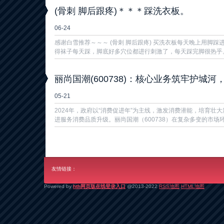
(骨刺 脚后跟疼)＊＊＊踩洗衣板。
06-24
​感谢白雪推荐～～～ (骨刺 脚后跟疼) 买洗衣板每天晚上用脚
得袜子每天踩，脚底好多穴位都进行刺激了，每天踩完脚很热乎。
丽尚国潮(600738)：核心业务筑牢护城
05-21
2024年，政府以“消费促进年”为主线，激发消费潜能，培育壮
进服务消费品质升级。丽尚国潮（600738）在复杂多变的市场环
友情链接：
Powered by
hth网页版在线登录入口
@2013-2022
RSS地图
HTML地图