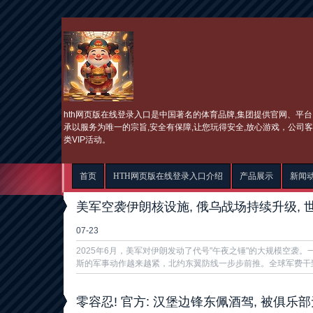
hth网页版在线登录入口是中国著名的体育品牌,集团提供官网、平台
承以服务为唯一的宗旨,安全有保障,让您玩得安全,放心游戏，公司
类VIP活动。
首页
HTH网页版在线登录入口介绍
产品展示
新闻
美军空袭伊朗核设施, 俄乌战场持续升级, 
07-23
2025年6月，美军对伊朗发动了代号"午夜之锤"的大规模空袭
斯的军事动作越来越紧，北约东翼防线一步步前推。全球军费干到了2
零容忍! 官方: 汉堡边锋东佩酒驾, 被俱乐